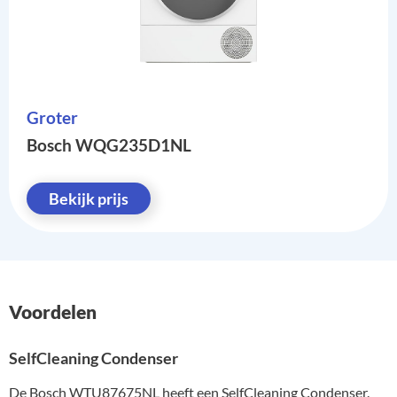
Groter
Bosch WQG235D1NL
Bekijk prijs
Voordelen
SelfCleaning Condenser
De Bosch WTU87675NL heeft een SelfCleaning Condenser.