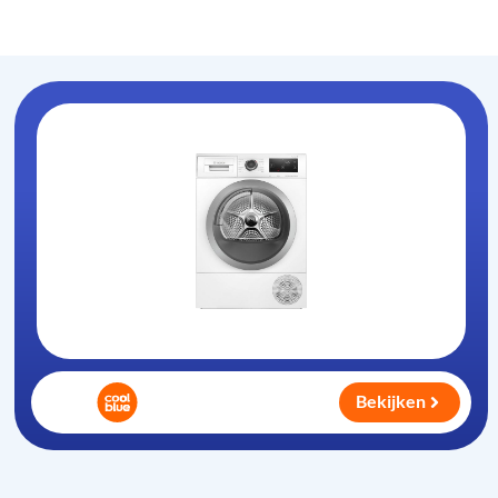
Warmtepompdroger
.nl
Bekijken