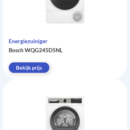
Energiezuiniger
Bosch WQG245D5NL
Bekijk prijs