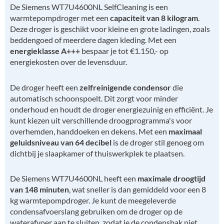
De Siemens WT7U4600NL SelfCleaning is een
warmtepompdroger met een
capaciteit van 8 kilogram
.
Deze droger is geschikt voor kleine en grote ladingen, zoals
beddengoed of meerdere dagen kleding. Met een
energieklasse A+++
bespaar je tot €1.150,- op
energiekosten over de levensduur.
De droger heeft een
zelfreinigende condensor
die
automatisch schoonspoelt. Dit zorgt voor minder
onderhoud en houdt de droger energiezuinig en efficiënt. Je
kunt kiezen uit verschillende droogprogramma's voor
overhemden, handdoeken en dekens. Met een
maximaal
geluidsniveau van 64 decibel
is de droger stil genoeg om
dichtbij je slaapkamer of thuiswerkplek te plaatsen.
De Siemens WT7U4600NL heeft een
maximale droogtijd
van 148 minuten
, wat sneller is dan gemiddeld voor een 8
kg warmtepompdroger. Je kunt de meegeleverde
condensafvoerslang gebruiken om de droger op de
waterafvoer aan te sluiten, zodat je de condensbak niet