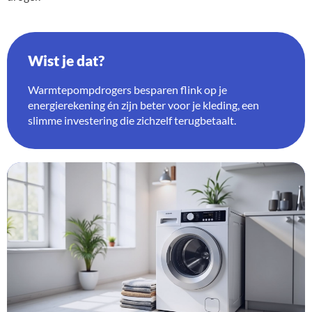
Wist je dat?
Warmtepompdrogers besparen flink op je
energierekening én zijn beter voor je kleding, een
slimme investering die zichzelf terugbetaalt.