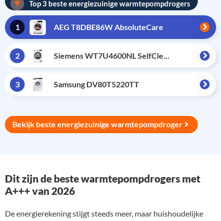
Top 3 beste energiezuinige warmtepompdrogers
1
AEG T8DBE86W AbsoluteCare
2
Siemens WT7U4600NL SelfCleaning
3
Samsung DV80T5220TT
Bekijk beste energiezuinige warmtepompdroger
Dit zijn de beste warmtepompdrogers met
A+++ van 2026
De energierekening stijgt steeds meer, maar huishoudelijke