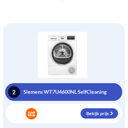
2
Siemens WT7U4600NL SelfCleaning
Bekijk prijs