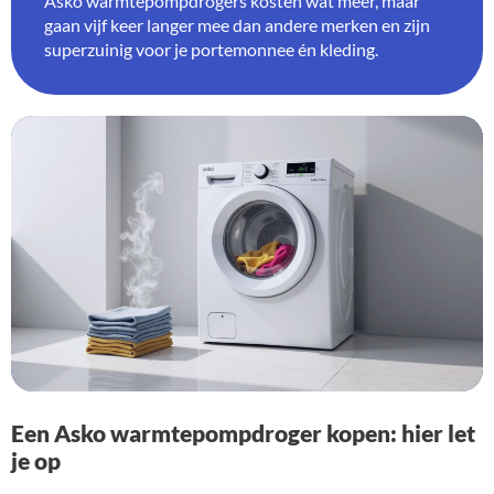
Asko warmtepompdrogers kosten wat meer, maar
gaan vijf keer langer mee dan andere merken en zijn
superzuinig voor je portemonnee én kleding.
Een Asko warmtepompdroger kopen: hier let
je op