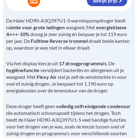
Bekijk prijs
De Haier HD90-A3Q397U1-S warmtepompdroger biedt
ruimte voor grote ladingen
wasgoed. Met
energieklasse
A+++-10%
droog je zeer zuinig en bespaar je tot 119 euro
per jaar. De
Fulltime Reverse trommel
draait beide kanten
op, waardoor je was niet in elkaar draait.
Via het display kies je uit
17 droogprogramma's
. De
hygiënefunctie
verwijdert bacteriën en allergenen uit je
wasgoed. Met
Flexy Air
stel je zelf de windsterkte in voor
snel of zuinig drogen. Je bespaart tot 1.190 euro op
energiekosten over de levensduur van de droger.
Deze droger heeft geen
volledig zelfreinigende condensor
die automatisch schoonspoelt tijdens het drogen. Toch
biedt de Haier HD90-A3Q397U1-S veel handige functies
voor het drogen van je was, zoals de keuze tussen snel of
zuinig drogen en programma's voor verschillende soorten