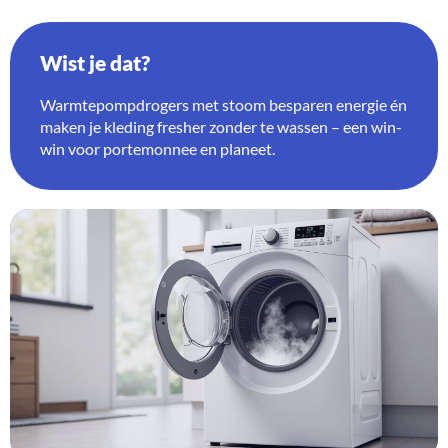
Wist je dat?
Warmtepompdrogers met stoom besparen energie én
maken je kleding fresher zonder te wassen – een win-
win voor portemonnee en planeet.