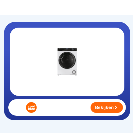
Warmtepompdroger
.nl
Bekijken