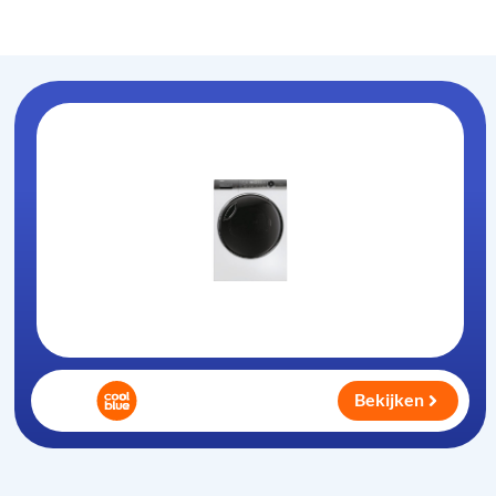
Warmtepompdroger
.nl
Bekijken