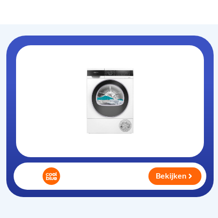
Warmtepompdroger
.nl
Bekijken