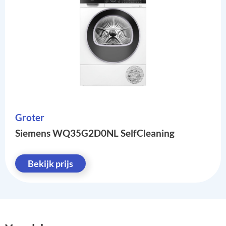
Groter
Siemens WQ35G2D0NL SelfCleaning
Bekijk prijs