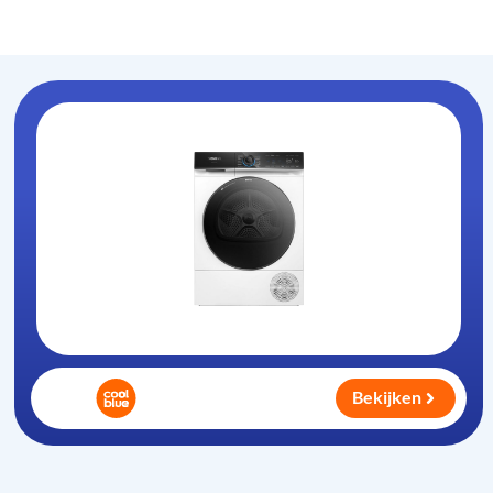
Warmtepompdroger
.nl
Bekijken