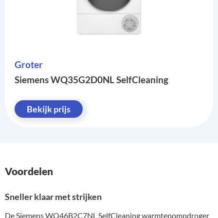
Groter
Siemens WQ35G2D0NL SelfCleaning
Bekijk prijs
Voordelen
Sneller klaar met strijken
De Siemens WQ46B2C7NL SelfCleaning warmtepompdroger