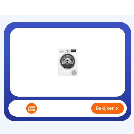
Warmtepompdroger
.nl
Bekijken