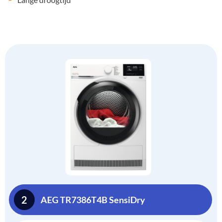
2
AEG TR7386T4B SensiDry