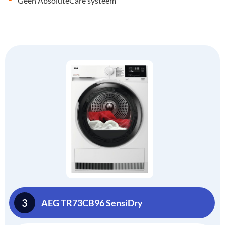
Geen AbsoluteCare systeem
3
AEG TR73CB96 SensiDry