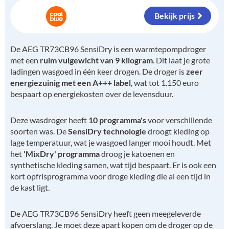
Bekijk prijs
De AEG TR73CB96 SensiDry is een warmtepompdroger
met een
ruim vulgewicht van 9 kilogram
. Dit laat je grote
ladingen wasgoed in één keer drogen. De droger is
zeer
energiezuinig met een A+++ label
, wat tot 1.150 euro
bespaart op energiekosten over de levensduur.
Deze wasdroger heeft
10 programma's
voor verschillende
soorten was. De
SensiDry technologie
droogt kleding op
lage temperatuur, wat je wasgoed langer mooi houdt. Met
het
'MixDry' programma
droog je katoenen en
synthetische kleding samen, wat tijd bespaart. Er is ook een
kort opfrisprogramma voor droge kleding die al een tijd in
de kast ligt.
De AEG TR73CB96 SensiDry heeft geen meegeleverde
afvoerslang. Je moet deze apart kopen om de droger op de