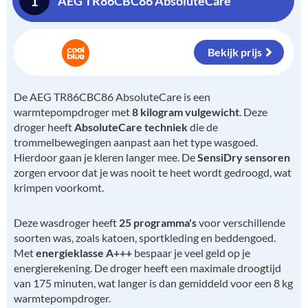
1
AEG TR86CBC86 AbsoluteCare
Bekijk prijs
De AEG TR86CBC86 AbsoluteCare is een
warmtepompdroger met
8 kilogram vulgewicht
. Deze
droger heeft
AbsoluteCare techniek
die de
trommelbewegingen aanpast aan het type wasgoed.
Hierdoor gaan je kleren langer mee. De
SensiDry sensoren
zorgen ervoor dat je was nooit te heet wordt gedroogd, wat
krimpen voorkomt.
Deze wasdroger heeft
25 programma's
voor verschillende
soorten was, zoals katoen, sportkleding en beddengoed.
Met
energieklasse A+++
bespaar je veel geld op je
energierekening. De droger heeft een maximale droogtijd
van 175 minuten, wat langer is dan gemiddeld voor een 8 kg
warmtepompdroger.