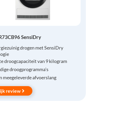
R73CB96 SensiDry
rgiezuinig drogen met SensiDry
logie
e droogcapaciteit van 9 kilogram
dige droogprogramma's
n meegeleverde afvoerslang
ijk review