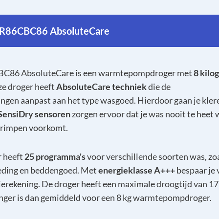
R86CBC86 AbsoluteCare
C86 AbsoluteCare is een warmtepompdroger met
8 kilo
ze droger heeft
AbsoluteCare techniek
die de
gen aanpast aan het type wasgoed. Hierdoor gaan je kler
SensiDry sensoren
zorgen ervoor dat je was nooit te heet
krimpen voorkomt.
 heeft
25 programma's
voor verschillende soorten was, zo
leding en beddengoed. Met
energieklasse A+++
bespaar je 
gierekening. De droger heeft een maximale droogtijd van 1
nger is dan gemiddeld voor een 8 kg warmtepompdroger.