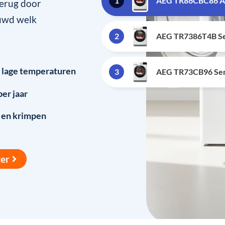
1
AEG TR86CBC86 A
terug door
euwd welk
2
AEG TR7386T4B S
 lage temperaturen
3
AEG TR73CB96 Se
er jaar
 en krimpen
er