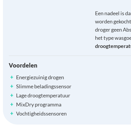
Een nadeel is d
worden gekocht 
droger geen Ab
het type wasgoe
droogtemperat
Voordelen
+
Energiezuinig drogen
+
Slimme beladingssensor
+
Lage droogtemperatuur
+
MixDry programma
+
Vochtigheidssensoren