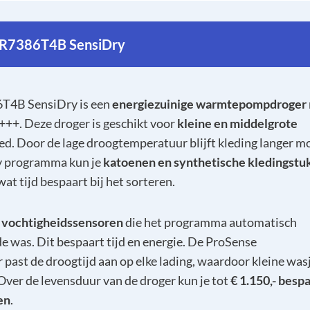
R7386T4B SensiDry
T4B SensiDry is een
energiezuinige warmtepompdroger
+++. Deze droger is geschikt voor
kleine en middelgrote
d. Door de lage droogtemperatuur blijft kleding langer mo
 programma kun je
katoenen en synthetische kledingstu
 wat tijd bespaart bij het sorteren.
t
vochtigheidssensoren
die het programma automatisch
e was. Dit bespaart tijd en energie. De ProSense
 past de droogtijd aan op elke lading, waardoor kleine was
 Over de levensduur van de droger kun je tot
€ 1.150,- besp
en
.