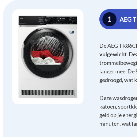
1
AEG T
De AEG TR86CB
vulgewicht
. De
trommelbewegin
langer mee. De
gedroogd, wat 
Deze wasdroger
katoen, sportk
geld op je ener
minuten, wat la