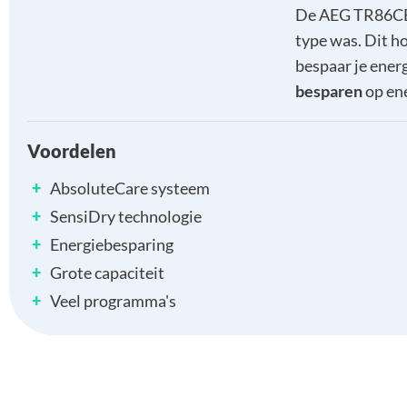
De AEG TR86CB
type was. Dit h
bespaar je energ
besparen
op ene
Voordelen
+
AbsoluteCare systeem
+
SensiDry technologie
+
Energiebesparing
+
Grote capaciteit
+
Veel programma's