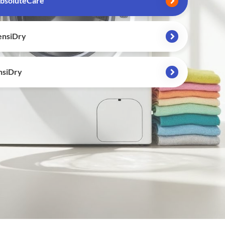
bsoluteCare
ensiDry
nsiDry