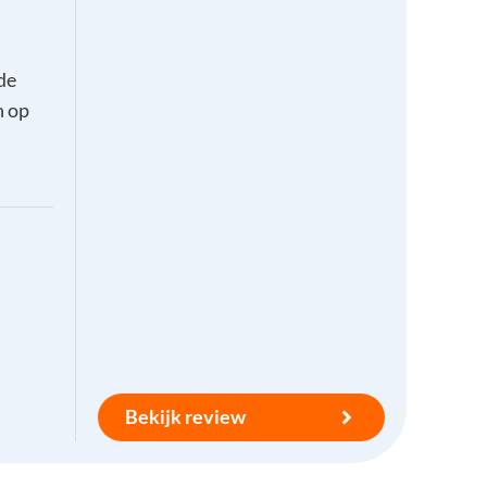
t
de
n op
Bekijk review