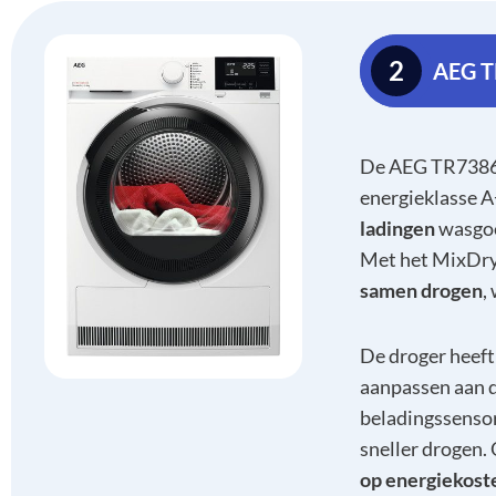
2
AEG T
De AEG TR7386
energieklasse A
ladingen
wasgoe
Met het MixDry
samen drogen
,
De droger heef
aanpassen aan d
beladingssensor
sneller drogen.
op energiekost