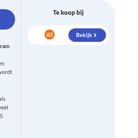
Te koop bij
Bekijk
gram
en
 wordt
als
veel
75