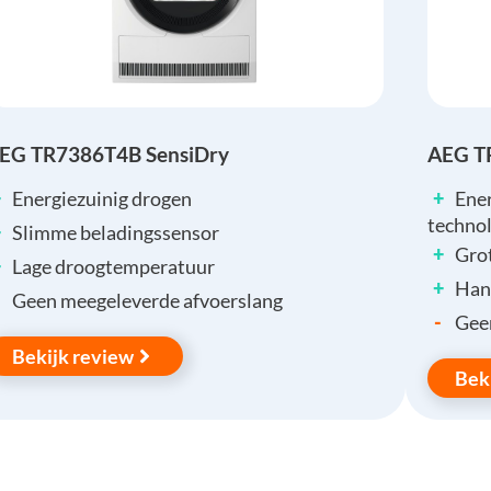
EG TR7386T4B SensiDry
AEG T
+
+
Energiezuinig drogen
Ene
techno
+
Slimme beladingssensor
+
Grot
+
Lage droogtemperatuur
+
Han
Geen meegeleverde afvoerslang
-
Gee
Bekijk review
Bek