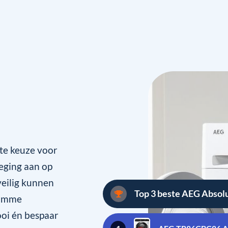
te keuze voor
eging aan op
veilig kunnen
Top 3 beste AEG Abso
limme
ooi én bespaar