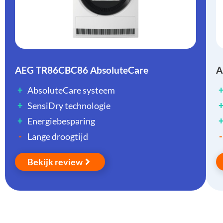
AEG TR86CBC86 AbsoluteCare
A
+
AbsoluteCare systeem
+
SensiDry technologie
+
Energiebesparing
-
-
Lange droogtijd
Bekijk review