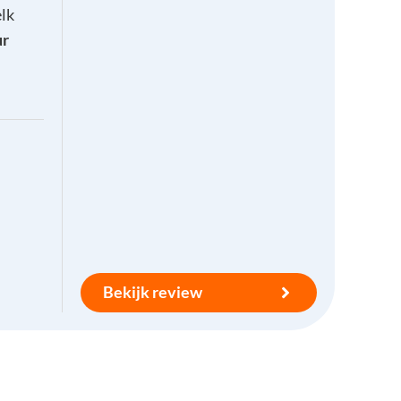
lk
ur
Bekijk review