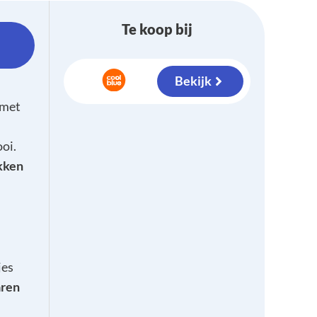
Te koop bij
Bekijk
met
oi.
kken
jes
aren