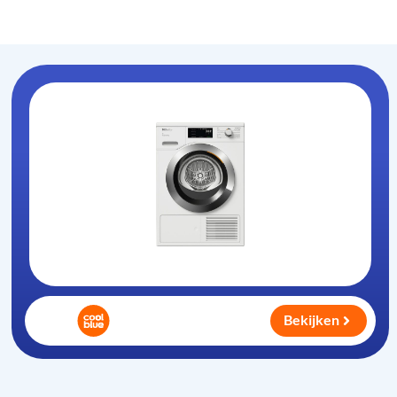
Warmtepompdroger
.nl
Bekijken